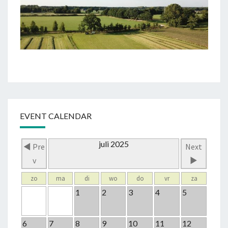
EVENT CALENDAR
juli 2025
◄ Pre
Next
v
►
zo
ma
di
wo
do
vr
za
1
2
3
4
5
6
7
8
9
10
11
12