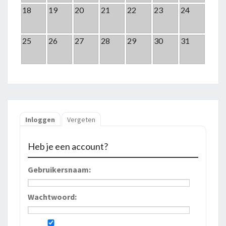
18
19
20
21
22
23
24
25
26
27
28
29
30
31
Inloggen
Vergeten
Heb je een account?
Gebruikersnaam:
Wachtwoord: