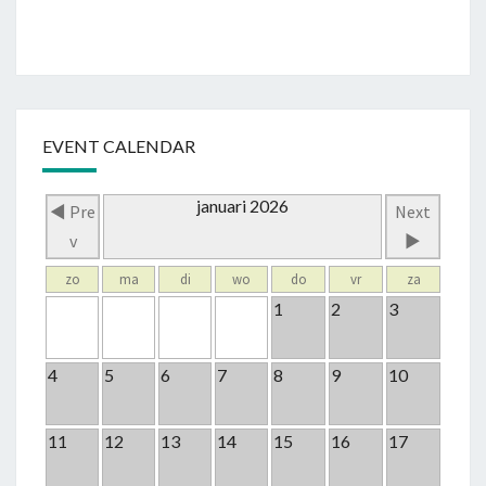
EVENT CALENDAR
januari 2026
◄ Pre
Next
v
►
zo
ma
di
wo
do
vr
za
1
2
3
4
5
6
7
8
9
10
11
12
13
14
15
16
17